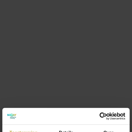
Plaatsing
Wie er voor je kind zorgt
Rechten en plichten als ouder
Over Scoor
Visie & werkwijze
Blog
Werken bij
Contact
Pleegouder worden
Infoavonden