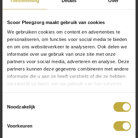
Toestemming
Details
Over
Informatiepakket
Scoor Pleegzorg maakt gebruik van cookies
We gebruiken cookies om content en advertenties te
personaliseren, om functies voor social media te bieden
en om ons websiteverkeer te analyseren. Ook delen we
informatie over uw gebruik van onze site met onze
partners voor social media, adverteren en analyse. Deze
Meer weten
partners kunnen deze gegevens combineren met andere
informatie die u aan ze heeft verstrekt of die ze hebben
over pleegzorg?
verzameld op basis van uw gebruik van hun services.
Toestemmingsselectie
Noodzakelijk
Vraag vrijblijvend het gratis
informatiepakket aan!
Voorkeuren