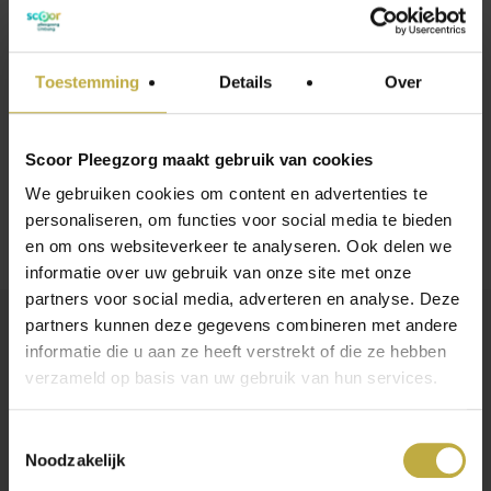
Tijdens de infoavond staan we stil bij vragen als:
Onze missie is helder: samen zorgen we dat elk kind zich
zo thuis
mogelijk
voelt.
Wat vraagt pleegzorg van je gezin?
Wat als het anders loopt dan je had gehoopt?
Toestemming
Details
Over
Onze begeleiders delen ook succeservaringen.
Scoor Pleegzorg maakt gebruik van cookies
Kleine momenten die groot voelen.
We gebruiken cookies om content en advertenties te
personaliseren, om functies voor social media te bieden
en om ons websiteverkeer te analyseren. Ook delen we
informatie over uw gebruik van onze site met onze
partners voor social media, adverteren en analyse. Deze
partners kunnen deze gegevens combineren met andere
informatie die u aan ze heeft verstrekt of die ze hebben
Meld je aan
verzameld op basis van uw gebruik van hun services.
Wil je erbij zijn? Meld je dan aan via dit formulier. We houden de
avond interactief en stemmen deze graag af op jouw vragen. Bij het
Toestemmingsselectie
Noodzakelijk
aanmeldformulier kun je alvast delen: