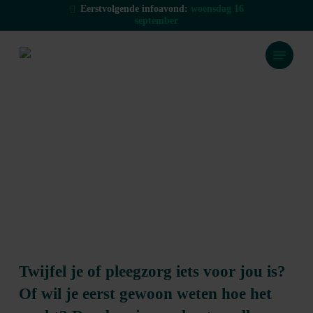
Skip
Eerstvolgende infoavond:
woensdag 16
september
to
main
Menu
content
Infoavonden pleegzorg
Twijfel je of pleegzorg iets voor jou is?
Of wil je eerst gewoon weten hoe het