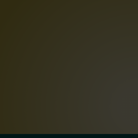
Contactinfo Scoor Pleegzorg
Jan Campertstraat 5
6416 SG Heerlen
Tel: +31(0)45 82 00 222
info@scoorpleegzorg.nl
Klik hier voor meer contactgegevens