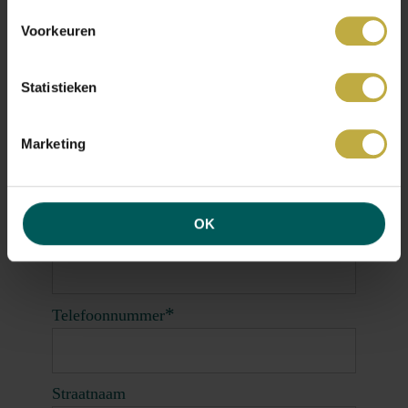
wat je hoopt te horen
Voorkeuren
welke vragen je bezighouden
waar je graag meer over wilt weten
Statistieken
Nieuwsgierig? Je bent van harte welkom.
Marketing
*
Naam
OK
*
E-mailadres
*
Telefoonnummer
Straatnaam