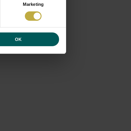
Marketing
eschiedenis.”)
n nieuwe situaties of
waarop Anna veel winst
om spontane dingen te
kelde taal kan ze nu
OK
genomen. Het leverde
de mens is nooit te