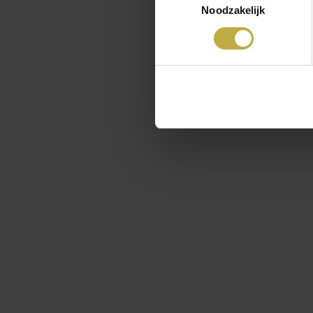
Noodzakelijk
volgende week proefwe
De laatste die ik erui
onverwachte verandere
heeft behaald dan is h
plannen en afspraken 
haar zorgen en onrust
Wat Roel en mij betre
een leuke discussie o
oud om te leren.