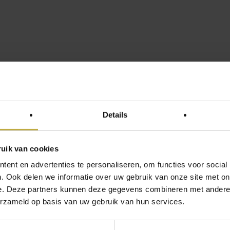
ebt met een pleegkind. Als je daarnaast ook nog te maken hebt met (pleeg)kinde
an herkenning en vallen veel zaken op zijn plaats. Zelfs in het herkennen van je
et kwartje regelmatig vallen en zullen zaken misschien voor wat meer begrip zor
n eigen impulsen, of beter gezegd het nog ontbreken hiervan, is altijd een last
e je in een gesprek mag mengen of liever nog even moet wachten, meteen het e
 prikkel reageren die interessant is of bij ruzies op de voorste rij staan, terwijl
n.
Details
is er eentje die lastig lijkt bij al onze gezinsleden inclusief mezelf. Het voort
efoon (what’s appjes die onafhoudend binnenkomen en waar meteen op gereage
’s die gepost of gecheckt moeten worden), oortjes in met doedelende muziek, zo
uik van cookies
betrap dat ik eigenlijk de mails wilde lezen, de mailbox wilde ordenen en uitei
ent en advertenties te personaliseren, om functies voor social
ge filmpjes te bekijken van baby’s die met 6 maanden al kunnen praten of boxe
. Ook delen we informatie over uw gebruik van onze site met on
ilbox onaangeroerd laat.
e. Deze partners kunnen deze gegevens combineren met andere i
ie, om er nog maar eens twee te noemen, lijken niet besteed aan de pubers Anna
erzameld op basis van uw gebruik van hun services.
t gemak nog lekker lijkt te leunen op papa en mama. (“Oh de kluisjessleutel va
maar ik ben vandaag met de bus naar school gegaan. Hoe kom ik nu aan mijn spu