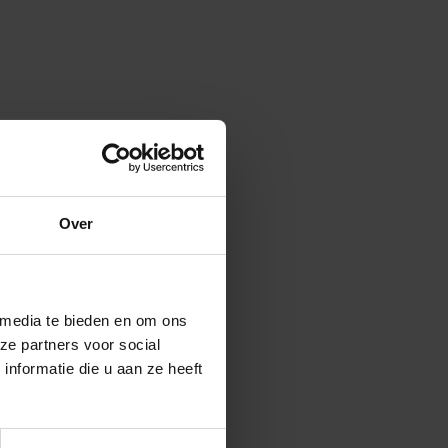
ren in de puberteit
 eigen gedrag en dat
gen…. of berusting.
ige geweest voor
erste zeggen dat in je
 je beter een stapje
Over
durend gebruik in deze
erd moet worden,
rgen ervoor dat ik
ndelijk op Facebook
 media te bieden en om ons
rs die niet
ze partners voor social
nformatie die u aan ze heeft
 en Job, ook niet aan
n school hangt aan
llen?”, “Wat,